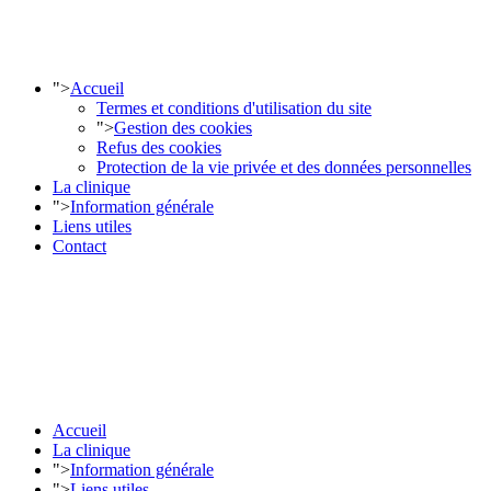
">
Accueil
Termes et conditions d'utilisation du site
">
Gestion des cookies
Refus des cookies
Protection de la vie privée et des données personnelles
La clinique
">
Information générale
Liens utiles
Contact
COORDONNÉES
601 ADONCOUR BUREAU 103
J4G 2M6 LONGUEUIL
⇒ Centrale de rendez-vous : (450) 647 2422.
⇒ Télécopie : (450)-647-6755.
Accueil
La clinique
">
Information générale
">
Liens utiles