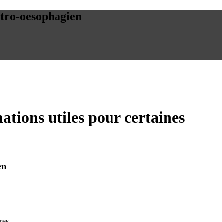
stro-oesophagien
ations utiles pour certaines
en
res.