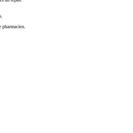
s.
re pharmacien.