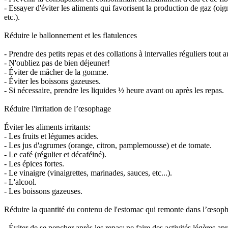
- Essayer d'éviter les aliments qui favorisent la production de gaz (oi
etc.).
Réduire le ballonnement et les flatulences
- Prendre des petits repas et des collations à intervalles réguliers tout 
- N'oubliez pas de bien déjeuner!
- Éviter de mâcher de la gomme.
- Éviter les boissons gazeuses.
- Si nécessaire, prendre les liquides ½ heure avant ou après les repas.
Réduire l'irritation de l’œsophage
Éviter les aliments irritants:
- Les fruits et légumes acides.
- Les jus d'agrumes (orange, citron, pamplemousse) et de tomate.
- Le café (régulier et décaféiné).
- Les épices fortes.
- Le vinaigre (vinaigrettes, marinades, sauces, etc...).
- L'alcool.
- Les boissons gazeuses.
Réduire la quantité du contenu de l'estomac qui remonte dans l’œsop
- Éviter de se pencher après les repas: ne faire des activités légères ap