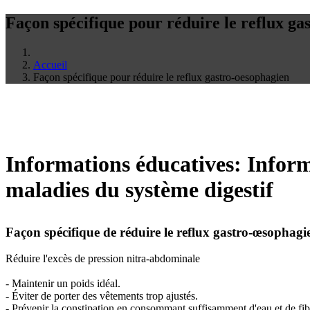
Façon spécifique pour réduire le reflux ga
Accueil
Façon spécifique pour réduire le reflux gastro-oesophagien
Informations éducatives: Inform
maladies du système digestif
Façon spécifique de réduire le reflux gastro-œsophagi
Réduire l'excès de pression nitra-abdominale
- Maintenir un poids idéal.
- Éviter de porter des vêtements trop ajustés.
- Prévenir la constipation en consommant suffisamment d'eau et de fib