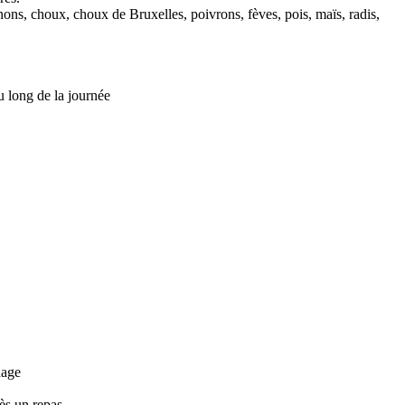
gnons, choux, choux de Bruxelles, poivrons, fèves, pois, maïs, radis,
au long de la journée
hage
rès un repas.